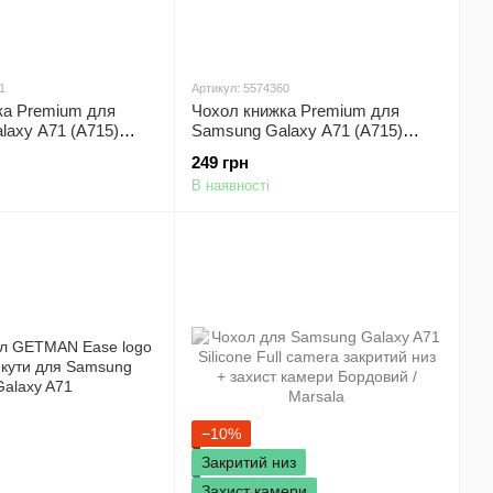
1
Артикул: 5574360
ка Premium для
Чохол книжка Premium для
laxy A71 (A715)
Samsung Galaxy A71 (A715)
рожево-золотистий
249 грн
В наявності
−10%
Закритий низ
Захист камери