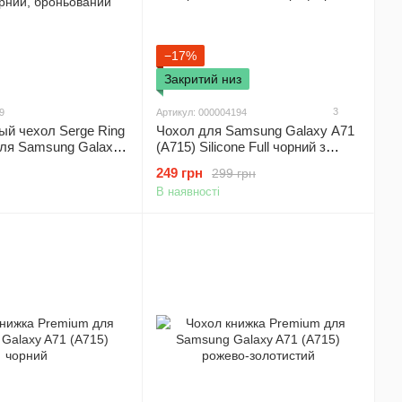
−17%
Закритий низ
3
9
Артикул: 000004194
ый чехол Serge Ring
Чохол для Samsung Galaxy A71
для Samsung Galaxy
(A715) Silicone Full чорний з
Червоний/
закритим низом і мікрофіброю
249 грн
299 грн
ий, броньований
В наявності