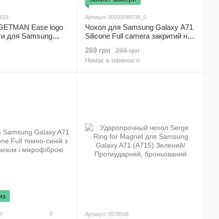
4619
Артикул: 00000048738_5
GETMAN Ease logo
Чохол для Samsung Galaxy A71
ути для Samsung
Silicone Full camera закритий низ
+ захист камери Бордовий /
269 грн
299 грн
Marsala
Немає в наявності
из
3
7
Артикул: 5578548