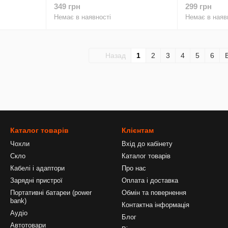
изом
фіолетовий з закритим низом
з закритим 
349 грн
299 грн
і мікрофіброю
Немає в наявності
Немає в наяв
Назад
1
2
3
4
5
6
Каталог товарів
Клієнтам
Чохли
Вхід до кабінету
Скло
Каталог товарів
Кабелі і адаптори
Про нас
Зарядні пристрої
Оплата і доставка
Портативні батареи (power
Обмін та повернення
bank)
Контактна інформація
Аудіо
Блог
Автотовари