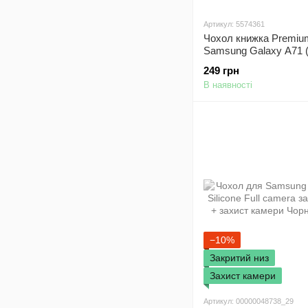
Артикул: 5574361
Чохол книжка Premiu
Samsung Galaxy A71 
бордовий
249 грн
В наявності
−10%
Закритий низ
Захист камери
Артикул: 00000048738_29