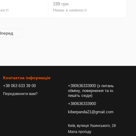
низом і мікрофіброю
(Бірюзовий)
199 грн
ності
Немає в наявності
Вперед
Контактна інформація
+38 063 633 39 00
+380636333900 (з питань
обміну, повернення та ін.
Передзвонити вам?
пишіть сюди)
+380636333900
kiberpanda21@gmail.com
Київ, вулиця Ушинського, 28
Мапа проїзду