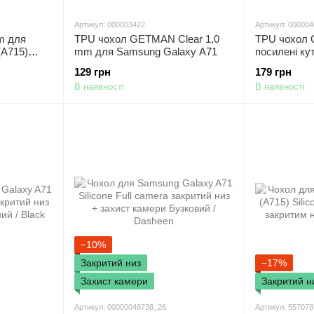
Артикул: 000003422
Артикул: 00000
m для
TPU чохол GETMAN Clear 1,0
TPU чохол 
(A715)
mm для Samsung Galaxy A71
посилені к
Galaxy A71
129 грн
179 грн
В наявності
В наявності
−10%
Закритий низ
−17%
Захист камери
Закритий н
Артикул: 00000048738_26
Артикул: 557078