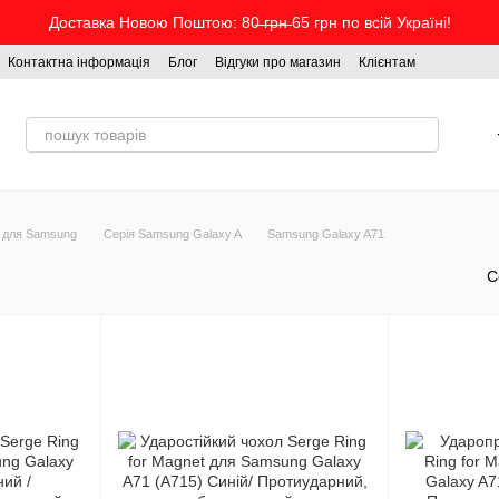
Доставка Новою Поштою: 80̶ ̶г̶р̶н̶ 65 грн по всій Україні!
Контактна інформація
Блог
Відгуки про магазин
Клієнтам
 для Samsung
Серія Samsung Galaxy A
Samsung Galaxy A71
С