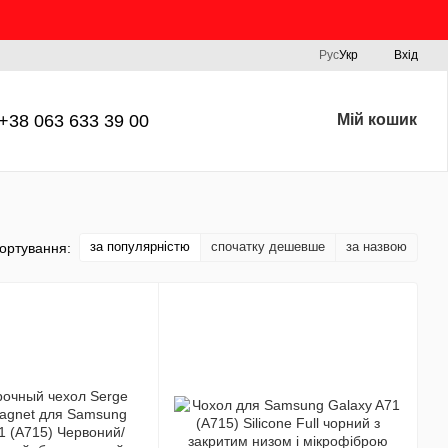
Рус
Укр
Вхід
+38 063 633 39 00
Мій кошик
за популярністю
спочатку дешевше
за назвою
ортування: