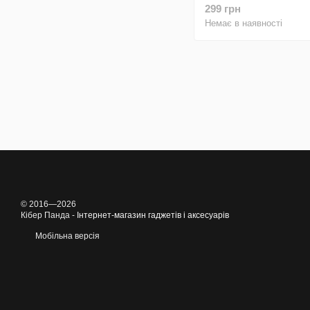
зелений з закритим н
299 грн
і мікрофіброю
Немає в наявності
© 2016—2026
Кібер Панда -
Інтернет-магазин гаджетів і аксесуарів
Мобільна версія