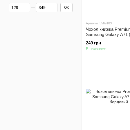
Від Ціна, грн
До Ціна, грн
ОК
Артикул: 5569183
Чохол книжка Premiu
Samsung Galaxy A71 
золотистий
249 грн
В наявності