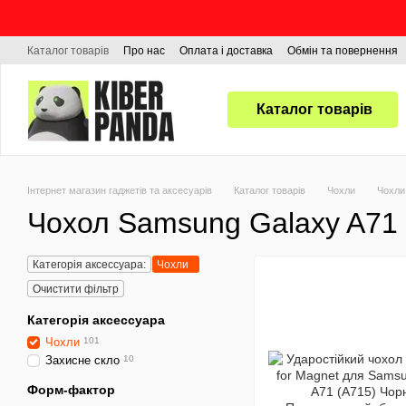
Перейти до основного контенту
Каталог товарів
Про нас
Оплата і доставка
Обмін та повернення
Каталог товарів
Інтернет магазин гаджетів та аксесуарів
Каталог товарів
Чохли
Чохли
Чохол Samsung Galaxy A71
Категорія аксессуара:
Чохли
Очистити фільтр
Категорія аксессуара
Чохли
101
Захисне скло
10
Форм-фактор