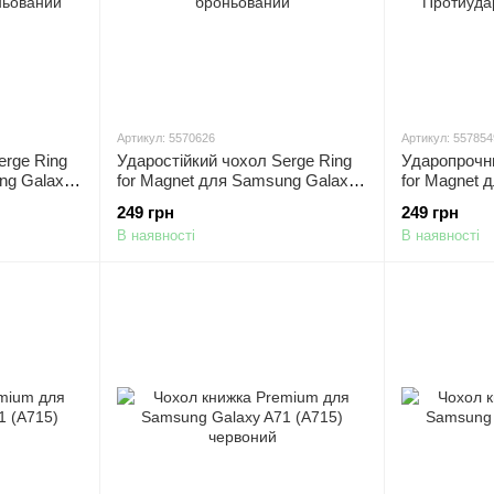
Артикул: 5570626
Артикул: 557854
erge Ring
Ударостійкий чохол Serge Ring
Ударопрочн
ng Galaxy
for Magnet для Samsung Galaxy
for Magnet 
A71 (A715) Синій/ Протиударний,
A71 (A715) 
249 грн
249 грн
ований
броньований
Протиударн
В наявності
В наявності