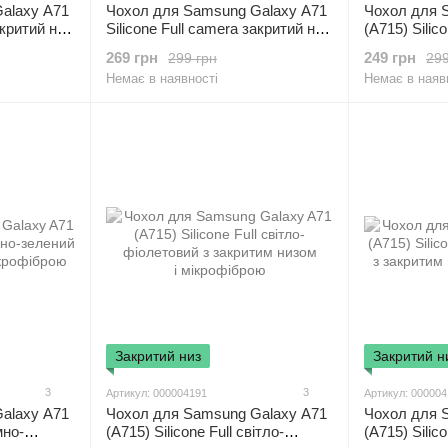
alaxy A71
Чохол для Samsung Galaxy A71
Чохол для 
акритий низ
Silicone Full camera закритий низ
(A715) Silic
й / Black
+ захист камери Бузковий /
закритим ни
269 грн
249 грн
299 грн
299
Dasheen
Немає в наявності
Немає в наяв
Закритий низ
Закритий н
3
3
Артикул: 000004191
Артикул: 00000
alaxy A71
Чохол для Samsung Galaxy A71
Чохол для 
мно-
(A715) Silicone Full світло-
(A715) Silic