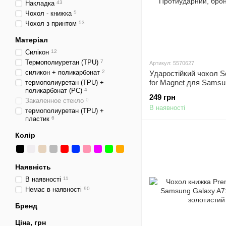
Накладка
43
Чохол - книжка
5
Чохол з принтом
53
Матеріал
Силікон
12
Термополиуретан (TPU)
7
Артикул: 5570627
силикон + поликарбонат
2
Ударостійкий чохол S
for Magnet для Samsu
термополиуретан (TPU) +
поликарбонат (PC)
4
A71 (A715) Чорний /
249 грн
Протиударний, бронь
Закаленное стекло
0
В наявності
термополиуретан (TPU) +
пластик
6
Колір
Наявність
В наявності
11
Немає в наявності
90
Бренд
Ціна, грн