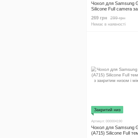
Чохол для Samsung G
Silicone Full camera з
+ захист камери Чорни
269 грн
299 грн
Немає в наявності
Закритий низ
Артикул: 000004190
Чохол для Samsung G
(A715) Silicone Full те