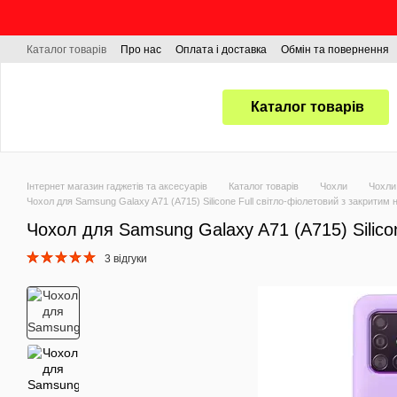
Перейти до основного контенту
Каталог товарів
Про нас
Оплата і доставка
Обмін та повернення
Каталог товарів
Інтернет магазин гаджетів та аксесуарів
Каталог товарів
Чохли
Чохли
Чохол для Samsung Galaxy A71 (A715) Silicone Full світло-фіолетовий з закритим 
Чохол для Samsung Galaxy A71 (A715) Silicon
3 відгуки