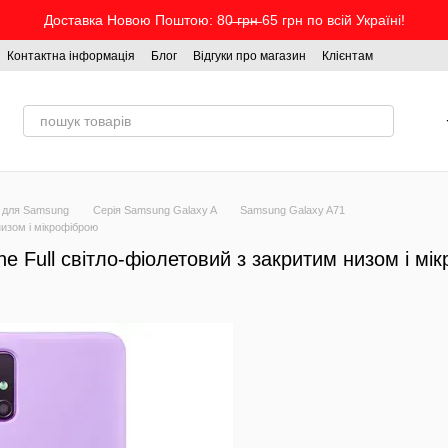
Доставка Новою Поштою: 80̶ ̶г̶р̶н̶ 65 грн по всій Україні!
Контактна інформація
Блог
Відгуки про магазин
Клієнтам
 для Samsung
Серія Samsung Galaxy A
Samsung Galaxy A71
низом і мікрофіброю
e Full світло-фіолетовий з закритим низом і мі