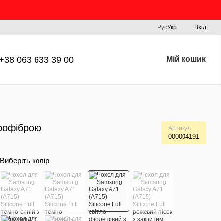
Рус
Укр
Вхід
+38 063 633 39 00
Мій кошик
крофіброю
Артикул
000004191
Виберіть колір