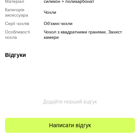
Матеріал
силикон + поликарбонат
Категорія
Чохли
аксессуара
Серії чохлів
Об'ємні чохли
Особливості
Чохол з квадратними гранями, Захист
чохла
камери
Відгуки
Додайте перший відгук
Написати відгук