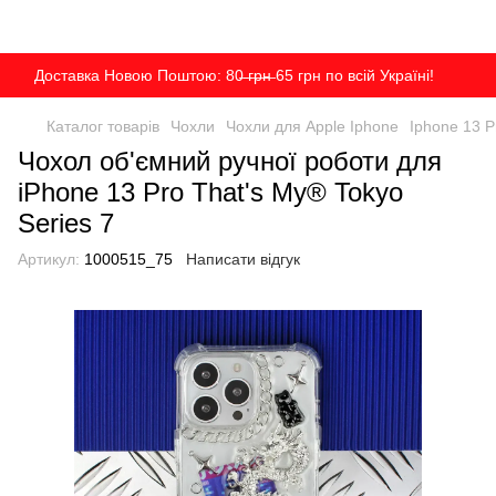
Доставка Новою Поштою: 80̶ ̶г̶р̶н̶ 65 грн по всій Україні!
Каталог товарів
Чохли
Чохли для Apple Iphone
Iphone 13 P
Чохол об'ємний ручної роботи для
iPhone 13 Pro That's My® Tokyo
Series 7
Артикул:
1000515_75
Написати відгук