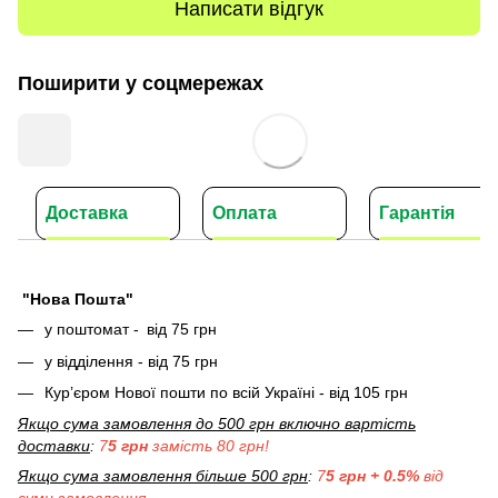
Написати відгук
Поширити у соцмережах
Доставка
Оплата
Гарантія
"Нова Пошта"
у поштомат -
від 75 грн
у відділення - від 75 грн
Кур’єром Нової пошти по всій Україні - від 105 грн
Якщо сума замовлення до 500 грн включно вартість
доставки
:
7
5 грн
замість 80 грн!
Якщо сума замовлення більше 500 грн
:
7
5 грн + 0.5%
від