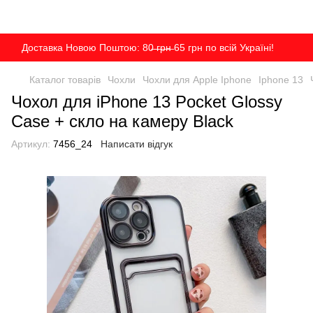
Доставка Новою Поштою: 80̶ ̶г̶р̶н̶ 65 грн по всій Україні!
Каталог товарів
Чохли
Чохли для Apple Iphone
Iphone 13
Чохол для iPhone 13 Pocket Glossy
Case + скло на камеру Black
Артикул:
7456_24
Написати відгук