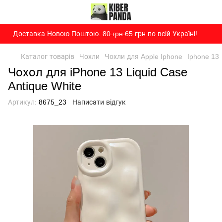
Доставка Новою Поштою: 80̶ ̶г̶р̶н̶ 65 грн по всій Україні!
Каталог товарів
Чохли
Чохли для Apple Iphone
Iphone 13
Чохол для iPhone 13 Liquid Case
Antique White
Артикул:
8675_23
Написати відгук