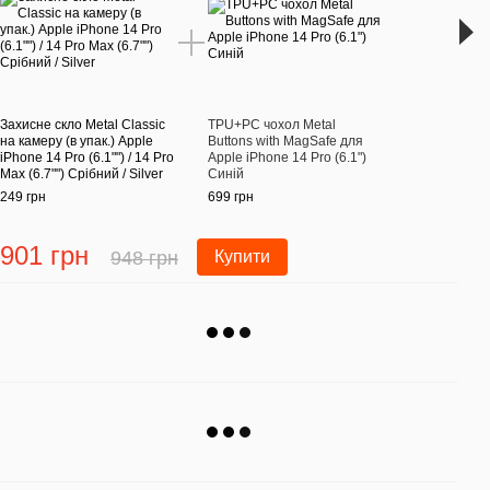
Захисне скло Metal Classic
TPU+PC чохол Metal
Захис
на камеру (в упак.) Apple
Buttons with MagSafe для
на ка
iPhone 14 Pro (6.1"") / 14 Pro
Apple iPhone 14 Pro (6.1")
iPhon
Max (6.7"") Срібний / Silver
Синій
Max (
249 грн
699 грн
249 г
901 грн
42
948 грн
Купити