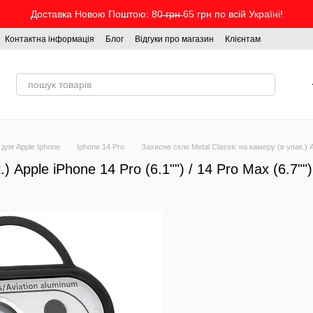
Доставка Новою Поштою: 80̶ ̶г̶р̶н̶ 65 грн по всій Україні!
Контактна інформація
Блог
Відгуки про магазин
Клієнтам
 для Apple Iphone
Iphone 14 Pro
Захисне скло Metal Classic на камеру (в упак.) App
 Apple iPhone 14 Pro (6.1"") / 14 Pro Max (6.7"")