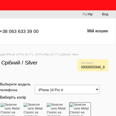
Рус
Укр
Вхід
+38 063 633 39 00
Мій кошик
le iPhone 14 Pro (6.1"") / 14 Pro Max (6.7"") Срібний / Silver
 Срібний / Silver
Артикул
00000055940_8
Выберите модель
телефона:
Виберіть колір