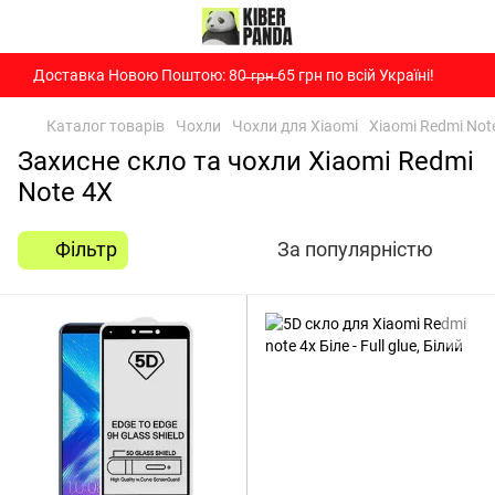
Доставка Новою Поштою: 80̶ ̶г̶р̶н̶ 65 грн по всій Україні!
Каталог товарів
Чохли
Чохли для Xiaomi
Xiaomi Redmi Note 
Захисне скло та чохли Xiaomi Redmi
Note 4X
Фільтр
За популярністю