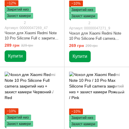
−12%
−10%
Закритий низ
Закритий низ
Захист камери
Захист камери
2
2
Артикул: 00000047269_47
Артикул: 00000047271_9
Чохол для Xiaomi Redmi Note
Чохол для Xiaomi Redmi Note
10 Pro Silicone Full c закритим
10 Pro Silicone Full camera
низом і мікрофібри Фіолетовий
закритий низ + захист камери
289 грн
269 грн
329 грн
299 грн
/ Purple
Зелений / Dark green
Купити
Купити
−10%
−10%
Закритий низ
Закритий низ
Захист камери
Захист камери