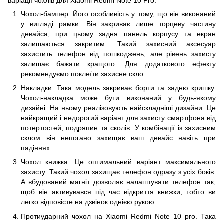
варіації чохлів для Xiaomi Redmi Note 10 Pro:
Чохол-бампер. Його особливість у тому, що він виконаний
у вигляді рамки. Він закриває лише торцеву частину
девайса, при цьому задня панель корпусу та екран
залишаються закритим. Такий захисний аксесуар
захистить телефон від пошкоджень, але рівень захисту
залишає бажати кращого. Для додаткового ефекту
рекомендуємо поклеїти захисне скло.
Накладки. Така модель закриває борти та задню кришку.
Чохол-накладка може бути виконаний у будь-якому
дизайні. На ньому реалізовують найскладніші дизайни. Це
найкращий і недорогий варіант для захисту смартфона від
потертостей, подряпин та сколів. У комбінації із захисним
склом він непогано захищає ваш девайс навіть при
падіннях.
Чохол книжка. Це оптимальний варіант максимального
захисту. Такий чохол захищає телефон одразу з усіх боків.
А вбудований магніт дозволяє налаштувати телефон так,
щоб він активувався під час відкриття книжки, тобто ви
легко відповісте на дзвінок однією рукою.
Протиударний чохол на Xiaomi Redmi Note 10 pro. Така