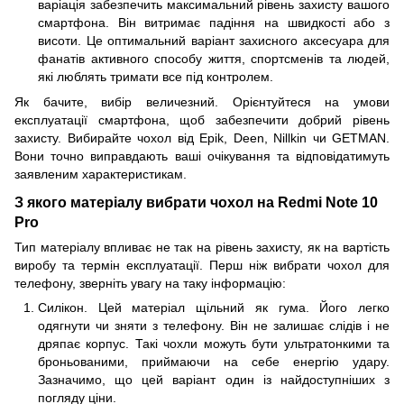
варіація забезпечить максимальний рівень захисту вашого
смартфона. Він витримає падіння на швидкості або з
висоти. Це оптимальний варіант захисного аксесуара для
фанатів активного способу життя, спортсменів та людей,
які люблять тримати все під контролем.
Як бачите, вибір величезний. Орієнтуйтеся на умови
експлуатації смартфона, щоб забезпечити добрий рівень
захисту. Вибирайте чохол від Epik, Deen, Nillkin чи GETMAN.
Вони точно виправдають ваші очікування та відповідатимуть
заявленим характеристикам.
З якого матеріалу вибрати чохол на Redmi Note 10
Pro
Тип матеріалу впливає не так на рівень захисту, як на вартість
виробу та термін експлуатації. Перш ніж вибрати чохол для
телефону, зверніть увагу на таку інформацію:
Силікон. Цей матеріал щільний як гума. Його легко
одягнути чи зняти з телефону. Він не залишає слідів і не
дряпає корпус. Такі чохли можуть бути ультратонкими та
броньованими, приймаючи на себе енергію удару.
Зазначимо, що цей варіант один із найдоступніших з
погляду ціни.