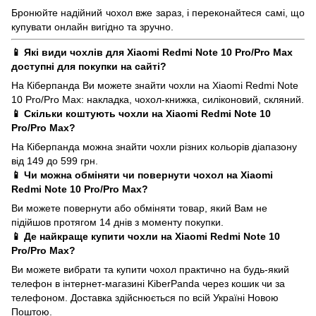
Бронюйте надійний чохол вже зараз, і переконайтеся самі, що
купувати онлайн вигідно та зручно.
📱 Які види чохлів для Xiaomi Redmi Note 10 Pro/Pro Max
доступні для покупки на сайті?
На Кіберпанда Ви можете знайти чохли на Xiaomi Redmi Note
10 Pro/Pro Max: накладка, чохол-книжка, силіконовий, скляний.
📱 Скільки коштують чохли на Xiaomi Redmi Note 10
Pro/Pro Max?
На Кіберпанда можна знайти чохли різних кольорів діапазону
від 149 до 599 грн.
📱 Чи можна обміняти чи повернути чохол на Xiaomi
Redmi Note 10 Pro/Pro Max?
Ви можете повернути або обміняти товар, який Вам не
підійшов протягом 14 днів з моменту покупки.
📱 Де найкраще купити чохли на Xiaomi Redmi Note 10
Pro/Pro Max?
Ви можете вибрати та купити чохол практично на будь-який
телефон в інтернет-магазині KiberPanda через кошик чи за
телефоном. Доставка здійснюється по всій Україні Новою
Поштою.