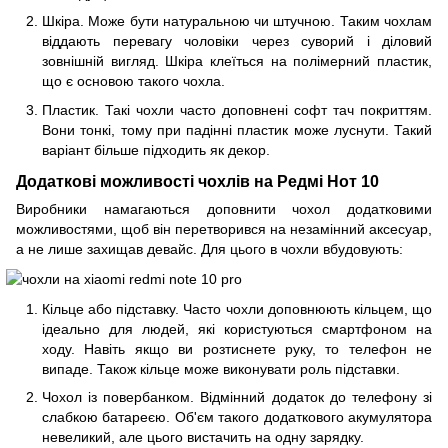
Шкіра. Може бути натуральною чи штучною. Таким чохлам
віддають перевагу чоловіки через суворий і діловий
зовнішній вигляд. Шкіра клеїться на полімерний пластик,
що є основою такого чохла.
Пластик. Такі чохли часто доповнені софт тач покриттям.
Вони тонкі, тому при падінні пластик може луснути. Такий
варіант більше підходить як декор.
Додаткові можливості чохлів на Редмі Нот 10
Виробники намагаються доповнити чохол додатковими
можливостями, щоб він перетворився на незамінний аксесуар,
а не лише захищав девайс. Для цього в чохли вбудовують:
Кільце або підставку. Часто чохли доповнюють кільцем, що
ідеально для людей, які користуються смартфоном на
ходу. Навіть якщо ви розтиснете руку, то телефон не
випаде. Також кільце може виконувати роль підставки.
Чохол із повербанком. Відмінний додаток до телефону зі
слабкою батареєю. Об'єм такого додаткового акумулятора
невеликий, але цього вистачить на одну зарядку.