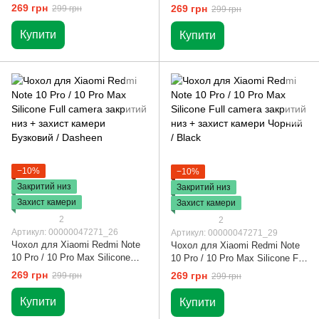
Full camera закритий низ +
camera закритий низ + захист
269 грн
269 грн
299 грн
299 грн
захист камери Рожевий / Pink
камери Синій / Navy blue
Sand
Купити
Купити
−10%
−10%
Закритий низ
Закритий низ
Захист камери
Захист камери
2
2
Артикул: 00000047271_26
Артикул: 00000047271_29
Чохол для Xiaomi Redmi Note
Чохол для Xiaomi Redmi Note
10 Pro / 10 Pro Max Silicone
10 Pro / 10 Pro Max Silicone Full
Full camera закритий низ +
camera закритий низ + захист
269 грн
269 грн
299 грн
299 грн
захист камери Бузковий /
камери Чорний / Black
Dasheen
Купити
Купити