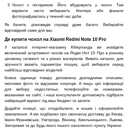
Чохол з ліхтариком. Його вбудовують у чохол. Такі
варіанти часто вибирають блогери або фанати
фотографуватись у темний час доби.
Як бачите, різновидів справді дуже багато. Вибирайте
відповідний саме для вас.
Де купити чохол на Xiaomi Redmi Note 10 Pro
У каталозі інтернет-магазину Кіберпанда ви знайдете
величезний асортимент чохлів на Редмі Нот 10 Про в різному
ціновому сегменті та з різних матеріалів. Вивчіть каталог, для
зручності вкажіть параметри пошуку, щоб вибирати серед
найбільш відповідних моделей.
Кожна одиниця товару доповнена докладними описами,
якісними фото та відгуками покупців. А якщо цієї інформації
для вибору недостатньо, телефонуйте за номерами,
вказаними на сайті, і наші консультанти допоможуть підібрати
найкращий варіант під ваш бюджет та запити.
Додайте позиції, що сподобалися, в кошик і оформлюйте
замовлення. А ми подбаємо про своєчасну доставку до Києва,
Івано-Франківська, Ужгорода, Вінниці, Хмельницького, Львова,
Запоріжжя та до будь-якого іншого населеного пункту України.