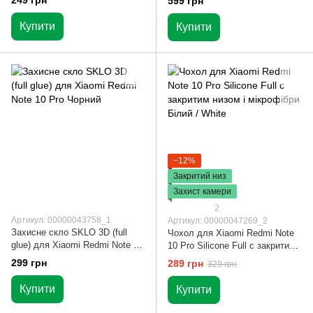
249 грн
599 грн
Купити
Купити
−12%
Закритий низ
Захист камери
2
Артикул: 00000043758_1
Артикул: 00000047269_2
Захисне скло SKLO 3D (full
Чохол для Xiaomi Redmi Note
glue) для Xiaomi Redmi Note 10
10 Pro Silicone Full c закритим
Pro Чорний
низом і мікрофібри Білий /
299 грн
289 грн
329 грн
White
Купити
Купити