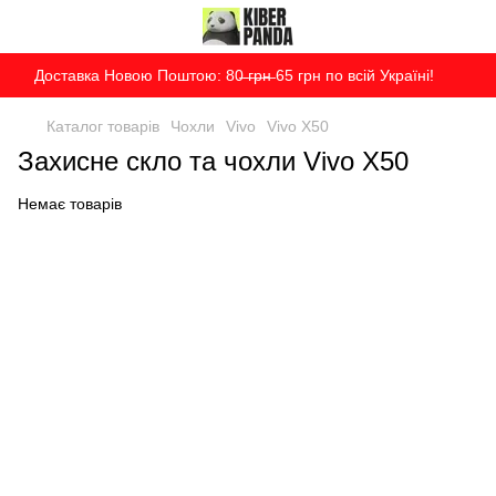
Доставка Новою Поштою: 80̶ ̶г̶р̶н̶ 65 грн по всій Україні!
Каталог товарів
Чохли
Vivo
Vivo X50
Захисне скло та чохли Vivo X50
Немає товарів