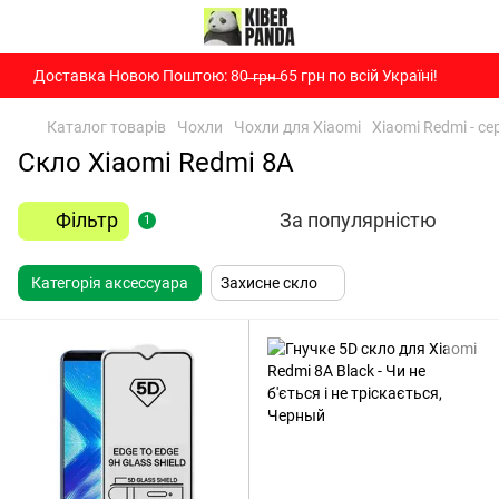
Доставка Новою Поштою: 80̶ ̶г̶р̶н̶ 65 грн по всій Україні!
Каталог товарів
Чохли
Чохли для Xiaomi
Xiaomi Redmi - сер
Скло Xiaomi Redmi 8A
Фільтр
За популярністю
1
Категорія аксессуара
Захисне скло