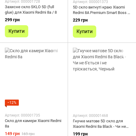
Артикул: 000001728
Артикул: 000001373
Захисне скло SKLO 5D (full
5D скло вигнуті краю Xiaomi
glue) для Xiaomi Redmi 8а / 8
Redmi 8A Premium Smart Boss ™
Чорне
299 грн
229 грн
Купити
Купити
−12%
Артикул: 000001735
Артикул: 000001468
Скло для камери Xiaomi Redmi
Гнучке матове 5D скло для
8a
Xiaomi Redmi 8a Black - Чи не
б'ється і не тріскається
149 грн
199 грн
169 грн