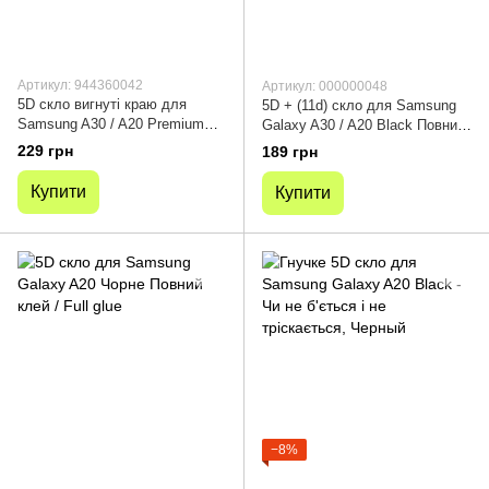
Артикул: 944360042
Артикул: 000000048
5D скло вигнуті краю для
5D + (11d) скло для Samsung
Samsung A30 / A20 Premium
Galaxy A30 / A20 Black Повний
Smart Boss ™ Чорне
клей
229 грн
189 грн
Купити
Купити
−8%