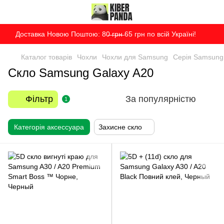
Доставка Новою Поштою: 80̶ ̶г̶р̶н̶ 65 грн по всій Україні!
Каталог товарів
Чохли
Чохли для Samsung
Серія Samsung
Скло Samsung Galaxy A20
Фільтр
За популярністю
1
Категорія аксессуара
Захисне скло