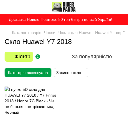
Доставка Новою Поштою: 80̶ ̶г̶р̶н̶ 65 грн по всій Україні!
Каталог товарів
Чохли
Чохли для Huawei
Huawei Y - серії
Скло Huawei Y7 2018
Фільтр
За популярністю
1
Категорія аксессуара
Захисне скло