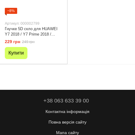
−8%
Артикул: 000002799
Гнучке 5D скло для HUAWEI
Y7 2018 / Y7 Prime 2018 /
Honor 7C Black - Чи не б'ється і
229 грн
249 грн
не тріскається
Купити
+38 063 633 39 00
Контактна інформація
Повна версія сайту
Мапа сайту