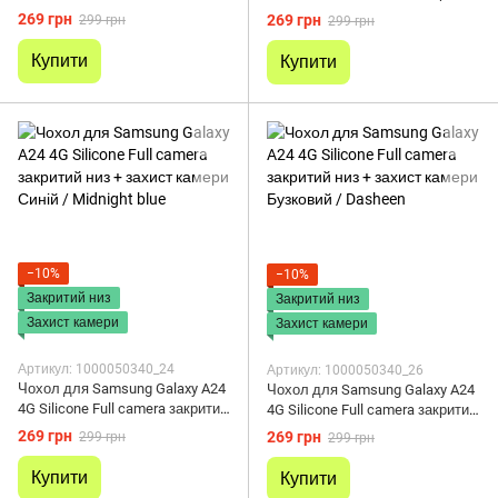
низ + захист камери Бордовий /
низ + захист камери Червоний /
269 грн
269 грн
299 грн
299 грн
Marsala
Red
Купити
Купити
−10%
−10%
Закритий низ
Закритий низ
Захист камери
Захист камери
Артикул: 1000050340_24
Артикул: 1000050340_26
Чохол для Samsung Galaxy A24
Чохол для Samsung Galaxy A24
4G Silicone Full camera закритий
4G Silicone Full camera закритий
низ + захист камери Синій /
низ + захист камери Бузковий /
269 грн
269 грн
299 грн
299 грн
Midnight blue
Dasheen
Купити
Купити