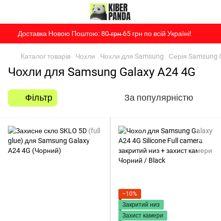
Доставка Новою Поштою: 80̶ ̶г̶р̶н̶ 65 грн по всій Україні!
Каталог товарів
Чохли
Чохли для Samsung
Серія Samsung 
Чохли для Samsung Galaxy A24 4G
Фільтр
За популярністю
−10%
Закритий низ
Захист камери