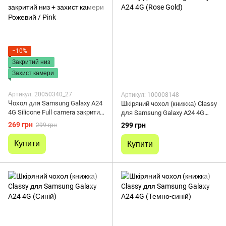
−10%
Закритий низ
Захист камери
Артикул: 20050340_27
Артикул: 100008148
Чохол для Samsung Galaxy A24
Шкіряний чохол (книжка) Classy
4G Silicone Full camera закритий
для Samsung Galaxy A24 4G
низ + захист камери Рожевий /
(Rose Gold)
269 грн
299 грн
299 грн
Pink
Купити
Купити