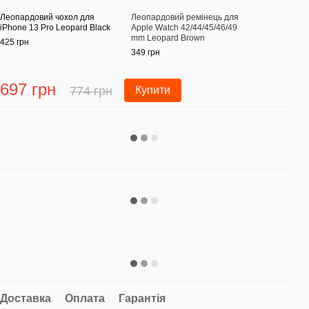
Леопардовий чохол для
Леопардовий ремінець для
Леоп
iPhone 13 Pro Leopard Black
Apple Watch 42/44/45/46/49
iPhon
mm Leopard Brown
425 грн
425 г
349 грн
697 грн
69
774 грн
Купити
Доставка
Оплата
Гарантія