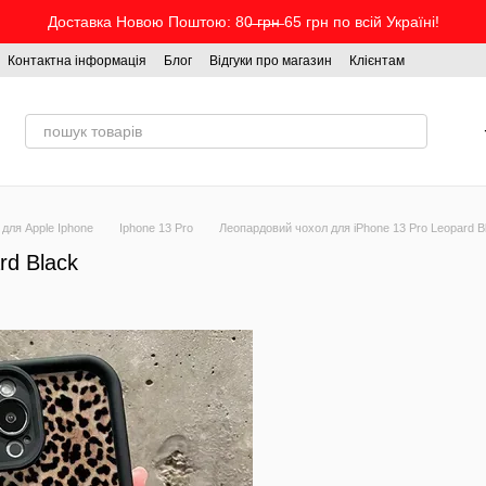
Доставка Новою Поштою: 80̶ ̶г̶р̶н̶ 65 грн по всій Україні!
Контактна інформація
Блог
Відгуки про магазин
Клієнтам
 для Apple Iphone
Iphone 13 Pro
Леопардовий чохол для iPhone 13 Pro Leopard B
rd Black