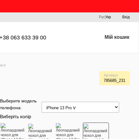
Рус
Укр
Вхід
+38 063 633 39 00
Мій кошик
lack
Артикул
785685_231
Выберите модель
телефона:
Виберіть колір