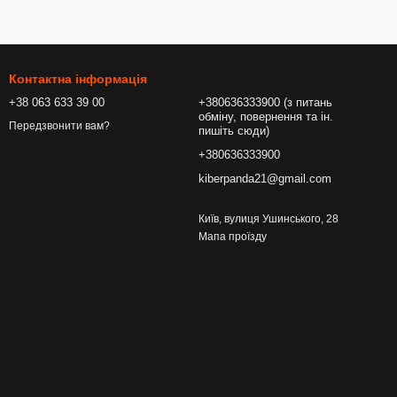
Контактна інформація
+38 063 633 39 00
+380636333900 (з питань
обміну, повернення та ін.
Передзвонити вам?
пишіть сюди)
+380636333900
kiberpanda21@gmail.com
Київ, вулиця Ушинського, 28
Мапа проїзду