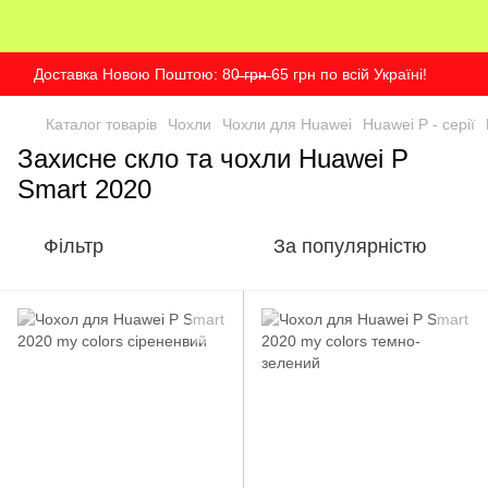
Доставка Новою Поштою: 80̶ ̶г̶р̶н̶ 65 грн по всій Україні!
Каталог товарів
Чохли
Чохли для Huawei
Huawei P - серії
Захисне скло та чохли Huawei P
Smart 2020
Фільтр
За популярністю