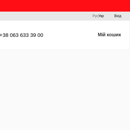
Рус
Укр
Вхід
+38 063 633 39 00
Мій кошик