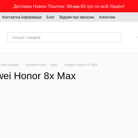
Доставка Новою Поштою: 80̶ ̶г̶р̶н̶ 65 грн по всій Україні!
Контактна інформація
Блог
Відгуки про магазин
Клієнтам
 для Huawei
Huawei Honor - серії
Huawei Honor 8x Max
wei Honor 8x Max