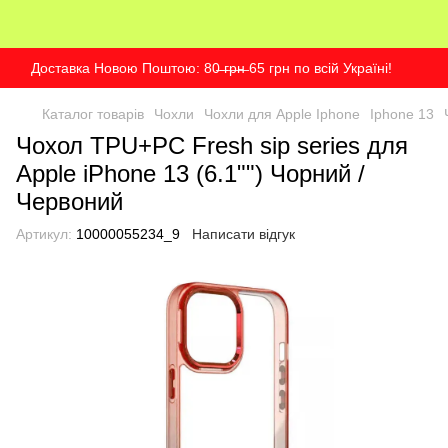
Доставка Новою Поштою: 80̶ ̶г̶р̶н̶ 65 грн по всій Україні!
Каталог товарів
Чохли
Чохли для Apple Iphone
Iphone 13
Чохол TPU+PC Fresh sip series для
Apple iPhone 13 (6.1"") Чорний /
Червоний
Артикул:
10000055234_9
Написати відгук