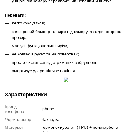
у вирізі під камеру передбачений невеликий виступ.
Переваги:
легко фіксується;
кольоровий бампер та виріз під камеру, а задня сторона
прозора;
має усі функціональні вирізи;
не ковзає в руках та на поверхнях;
просто чиститься від отриманих забруднень;
амортизує удари під час падіння.
Характеристики
Бренд
Iphone
телефона
Форм-фактор
Накладка
Матеріал
термополиуретан (TPU) + поликарбонат