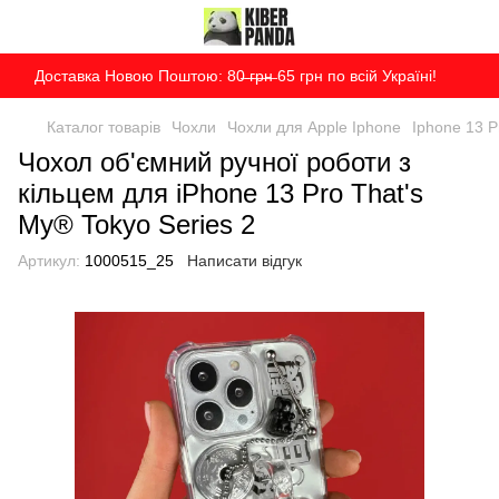
Доставка Новою Поштою: 80̶ ̶г̶р̶н̶ 65 грн по всій Україні!
Каталог товарів
Чохли
Чохли для Apple Iphone
Iphone 13 P
Чохол об'ємний ручної роботи з
кільцем для iPhone 13 Pro That's
My® Tokyo Series 2
Артикул:
1000515_25
Написати відгук