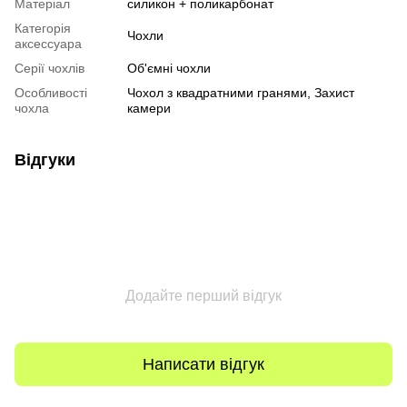
Матеріал
силикон + поликарбонат
Категорія
Чохли
аксессуара
Серії чохлів
Об'ємні чохли
Особливості
Чохол з квадратними гранями, Захист
чохла
камери
Відгуки
Додайте перший відгук
Написати відгук