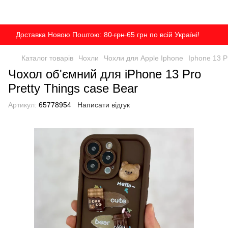
Доставка Новою Поштою: 80̶ ̶г̶р̶н̶ 65 грн по всій Україні!
Каталог товарів
Чохли
Чохли для Apple Iphone
Iphone 13 P
Чохол об'ємний для iPhone 13 Pro
Pretty Things case Bear
Артикул:
65778954
Написати відгук