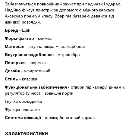
Забезпечується повноцінний захист при падіннях і ударах.
Надійно фіксує пристрій за допомогою міцного каркаса.
Аксесуар преміум класу. Вберігає батарею девайса від
швидкої розрядки.
Бренд
- Epik
Форм-фактор
- книжка
Матеріал
- штучна шкіра + полікарбонат
Внутрішнє оздоблення
- мікрофібра
Поверхня
- шорстка
Дизайн
- ультратонкий
Стиль
- класика
Функціональне забезпечення
- отвори під камеру, динамік,
регулятор гучності і зовнішні порти
Гнучка обкладинка
Функція підставки
Система фіксації
- полікарбонатовий каркас
Характеристики