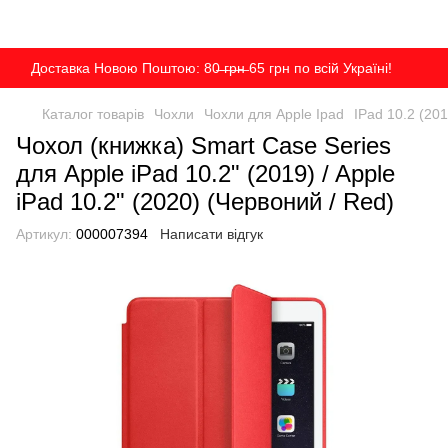
Доставка Новою Поштою: 80̶ ̶г̶р̶н̶ 65 грн по всій Україні!
Каталог товарів
Чохли
Чохли для Apple Ipad
IPad 10.2 (201
Чохол (книжка) Smart Case Series
для Apple iPad 10.2" (2019) / Apple
iPad 10.2" (2020) (Червоний / Red)
Артикул:
000007394
Написати відгук