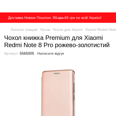
Доставка Новою Поштою: 80̶ ̶г̶р̶н̶ 65 грн по всій Україні!
Каталог товарів
Чохли
Чохли для Xiaomi
Xiaomi Redmi Note 
Чохол книжка Premium для Xiaomi
Redmi Note 8 Pro рожево-золотистий
Артикул:
5565005
Написати відгук