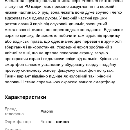
Елегантна і функціональна книжка серії Premium виготовлена ​​
зі штучної PU шкіри, має приємне закруглення на верхній і
нижній частинах. У руці вона лежить вона дуже зручно і легко
відкривається одним рухом. У верхній частині кришки
розташований виріз під слуховий динамік, захищений
металевою сіточкою, що перешкоджає попаданню. Відкривши
верхню кришку, Ви зможете побачити там відсік під кредитку
або водійські права, що однозначно дає переваги в зручності
зберігання і використання. Усередині чохол зроблений з
якісної замші, що не дряпає поверхню екрану, заодно
протираючи екран і видаляючи сліди від пальців. Кріпиться
смартфон шляхом установки у вбудовану тверду і надійну
прозору силіконову основу, фіксуючу смартфон по кутах.
Такий варіант відмінно підійде як чоловічий так і жіночій
половині і стане справжньою окрасою вашого смартфону.
Характеристики
Бренд
Xiaomi
телефона
Форм-фактор
Чохол - книжка
Категорія