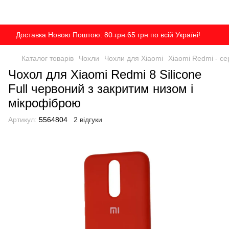
Доставка Новою Поштою: 80̶ ̶г̶р̶н̶ 65 грн по всій Україні!
Каталог товарів
Чохли
Чохли для Xiaomi
Xiaomi Redmi - сер
Чохол для Xiaomi Redmi 8 Silicone
Full червоний з закритим низом і
мікрофіброю
Артикул:
5564804
2 відгуки