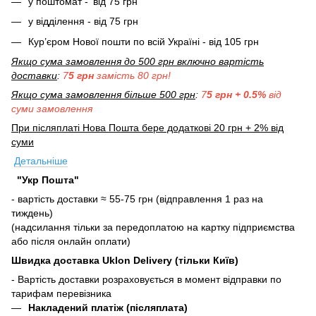
у поштомат -
від 75 грн
у відділення - від 75 грн
Кур’єром Нової пошти по всій Україні - від 105 грн
Якщо сума замовлення до 500 грн включно вартість
доставки
:
7
5 грн
замість 80 грн!
Якщо сума замовлення більше 500 грн
:
7
5 грн + 0.5%
від
суми замовлення
При післяплаті Нова Пошта бере додаткові 20 грн + 2% від
суми
Детальніше
"Укр Пошта"
- вартість доставки ≈ 55-75 грн (відправлення 1 раз на
тиждень)
(надсилання тільки за передоплатою на картку підприємства
або після онлайн оплати)
Швидка доставка Uklon Delivery (тільки Київ)
- Вартість доставки розраховується в момент відправки по
тарифам перевізника
Накладений платіж (післяплата)