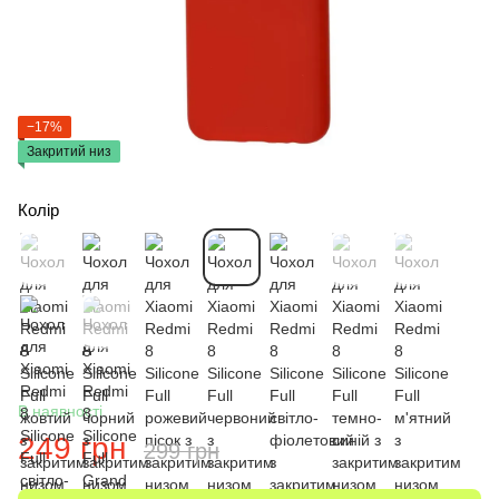
−17%
Закритий низ
Колір
В наявності
249 грн
299 грн