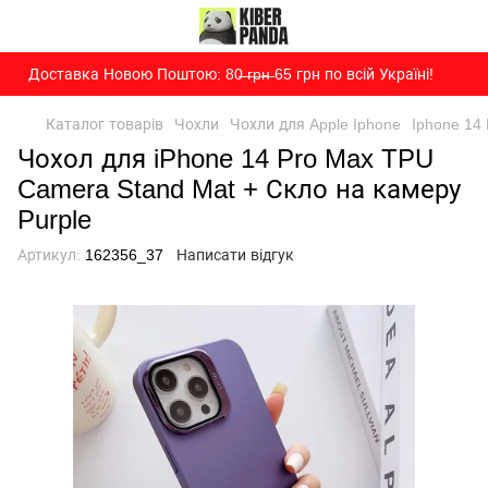
Доставка Новою Поштою: 80̶ ̶г̶р̶н̶ 65 грн по всій Україні!
Каталог товарів
Чохли
Чохли для Apple Iphone
Iphone 14
Чохол для iPhone 14 Pro Max TPU
Camera Stand Mat + Скло на камеру
Purple
Артикул:
162356_37
Написати відгук