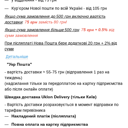
у відділення - від 75 грн
Кур’єром Нової пошти по всій Україні - від 105 грн
Якщо сума замовлення до 500 грн включно вартість
доставки
:
7
5 грн
замість 80 грн!
Якщо сума замовлення більше 500 грн
:
7
5 грн + 0.5%
від
суми замовлення
При післяплаті Нова Пошта бере додаткові 20 грн + 2% від
суми
Детальніше
"Укр Пошта"
- вартість доставки ≈ 55-75 грн (відправлення 1 раз на
тиждень)
(надсилання тільки за передоплатою на картку підприємства
або після онлайн оплати)
Швидка доставка Uklon Delivery (тільки Київ)
- Вартість доставки розраховується в момент відправки по
тарифам перевізника
Накладений платіж (післяплата)
Повна оплата на картку підприємства