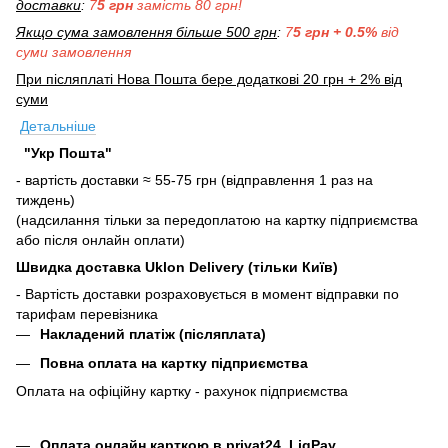
доставки
:
7
5 грн
замість 80 грн!
Якщо сума замовлення більше 500 грн
:
7
5 грн + 0.5%
від
суми замовлення
При післяплаті Нова Пошта бере додаткові 20 грн + 2% від
суми
Детальніше
"Укр Пошта"
- вартість доставки ≈ 55-75 грн (відправлення 1 раз на
тиждень)
(надсилання тільки за передоплатою на картку підприємства
або після онлайн оплати)
Швидка доставка Uklon Delivery (тільки Київ)
- Вартість доставки розраховується в момент відправки по
тарифам перевізника
Накладений платіж (післяплата)
Повна оплата на картку підприємства
Оплата на офіційну картку - рахунок підприємства
Оплата онлайн карткою в privat24, LiqPay.