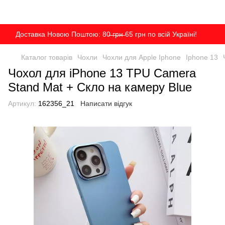
Доставка Новою Поштою: 80̶ ̶г̶р̶н̶ 65 грн по всій Україні!
Каталог товарів
Чохли
Чохли для Apple Iphone
Iphone 13
Чохол для iPhone 13 TPU Camera
Stand Mat + Скло на камеру Blue
Артикул:
162356_21
Написати відгук