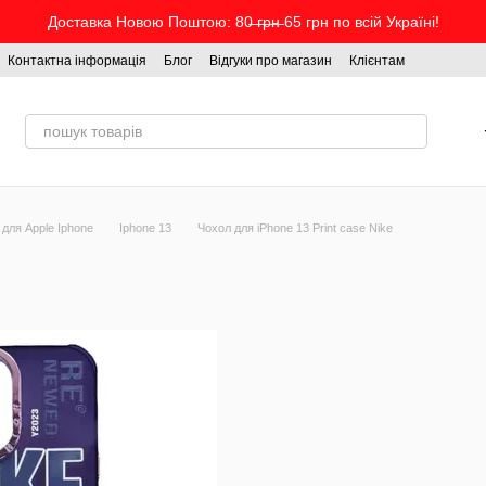
Доставка Новою Поштою: 80̶ ̶г̶р̶н̶ 65 грн по всій Україні!
Контактна інформація
Блог
Відгуки про магазин
Клієнтам
 для Apple Iphone
Iphone 13
Чохол для iPhone 13 Print case Nike