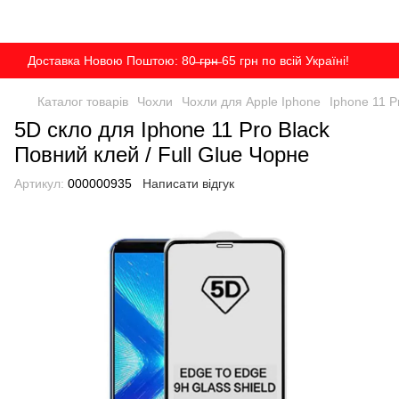
Доставка Новою Поштою: 80̶ ̶г̶р̶н̶ 65 грн по всій Україні!
Каталог товарів
Чохли
Чохли для Apple Iphone
Iphone 11 P
5D скло для Iphone 11 Pro Black
Повний клей / Full Glue Чорне
Артикул:
000000935
Написати відгук