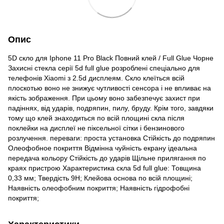
Опис
5D скло для Iphone 11 Pro Black Повний клей / Full Glue Чорне
Захисні стекла серії 5d full glue розроблені спеціально для
телефонів Xiaomi з 2.5d дисплеям. Скло клеїться всій
плоскотью воно не знижує чутливості сенсора і не впливає на
якість зображення. При цьому воно забезпечує захист при
падіннях, від ударів, подряпин, пилу, бруду. Крім того, завдяки
тому що клей знаходиться по всій площині скла після
поклейки на дисплеї не піксельної сітки і бензинового
розлучення. переваги: проста установка Стійкість до подряпин
Олеофобное покриття Відмінна чуйність екрану ідеальна
передача кольору Стійкість до ударів Щільне прилягання по
краях пристрою Характеристика скла 5d full glue: Товщина
0,33 мм; Твердість 9Н; Клейова основа по всій площині;
Наявність олеофобним покриття; Наявність гідрофобні
покриття;