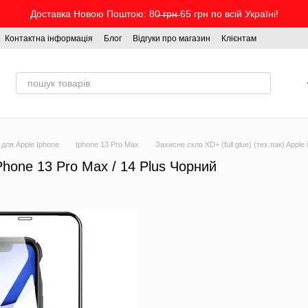
Доставка Новою Поштою: 80̶ ̶г̶р̶н̶ 65 грн по всій Україні!
Контактна інформація
Блог
Відгуки про магазин
Клієнтам
 для Apple Iphone
Iphone 13 Pro Max
Захисне скло XD+ (full glue) (тех.пак) Apple
iPhone 13 Pro Max / 14 Plus Чорний