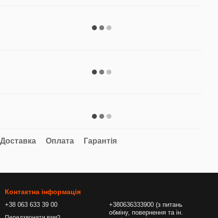
Доставка
Оплата
Гарантія
Контактна інформація
+38 063 633 39 00
+380636333900 (з питань
обміну, повернення та ін.
Передзвонити вам?