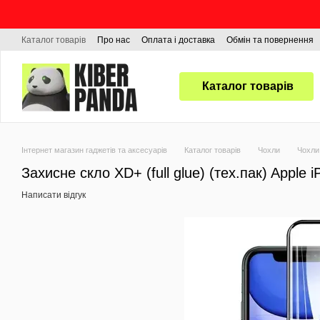
Перейти до основного контенту
Каталог товарів
Про нас
Оплата і доставка
Обмін та повернення
Каталог товарів
Інтернет магазин гаджетів та аксесуарів
Каталог товарів
Чохли
Чохли
Захисне скло XD+ (full glue) (тех.пак) Apple 
Написати відгук