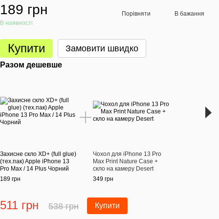
189 грн
Порівняти
В бажання
В наявності
Купити
Замовити швидко
Разом дешевше
Раз
Захисне скло XD+ (full glue)
Чохол для iPhone 13 Pro
Захис
(тех.пак) Apple iPhone 13
Max Print Nature Case +
(тех.
Pro Max / 14 Plus Чорний
скло на камеру Desert
Pro M
189 грн
349 грн
189 г
511 грн
51
538 грн
Купити