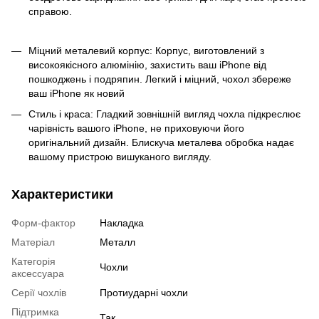
справою.
Міцний металевий корпус: Корпус, виготовлений з
високоякісного алюмінію, захистить ваш iPhone від
пошкоджень і подряпин. Легкий і міцний, чохол збереже
ваш iPhone як новий
Стиль і краса: Гладкий зовнішній вигляд чохла підкреслює
чарівність вашого iPhone, не приховуючи його
оригінальний дизайн. Блискуча металева обробка надає
вашому пристрою вишуканого вигляду.
Характеристики
Форм-фактор
Накладка
Матеріал
Металл
Категорія
Чохли
аксессуара
Серії чохлів
Протиударні чохли
Підтримка
Так