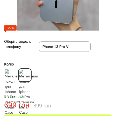
−22%
Оберіть модель
телефону:
Колір
В наявності
699 грн
899 грн