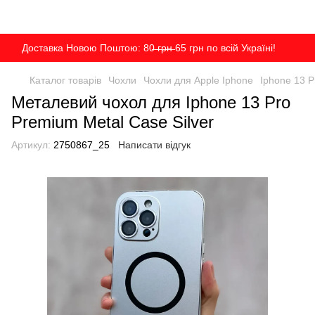
Доставка Новою Поштою: 80̶ ̶г̶р̶н̶ 65 грн по всій Україні!
Каталог товарів
Чохли
Чохли для Apple Iphone
Iphone 13 P
Металевий чохол для Iphone 13 Pro
Premium Metal Case Silver
Артикул:
2750867_25
Написати відгук