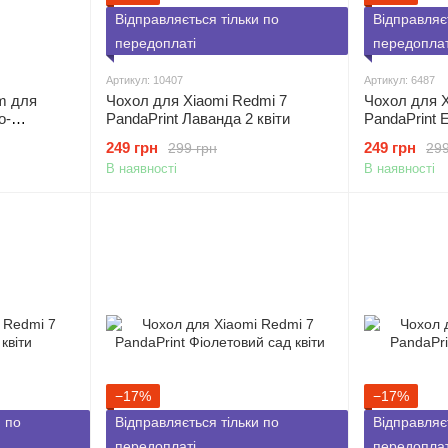
Відправляється тільки по
Відправляє
передоплаті
передоплат
Артикул: 10407
Артикул: 6487
m для
Чохол для Xiaomi Redmi 7
Чохол для X
о-
PandaPrint Лаванда 2 квіти
PandaPrint Е
249 грн
249 грн
299 грн
299
В наявності
В наявності
−17%
−17%
и по
Відправляється тільки по
Відправляє
передоплаті
передоплат