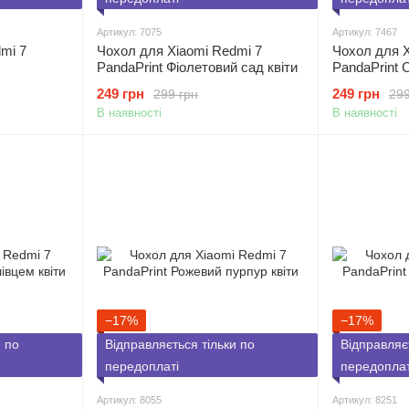
Артикул: 7075
Артикул: 7467
mi 7
Чохол для Xiaomi Redmi 7
Чохол для X
PandaPrint Фіолетовий сад квіти
PandaPrint 
249 грн
249 грн
299 грн
299
В наявності
В наявності
−17%
−17%
и по
Відправляється тільки по
Відправляє
передоплаті
передоплат
Артикул: 8055
Артикул: 8251