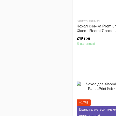
Артикул: 5555754
Чохол книжка Premiu
Xiaomi Redmi 7 рожев
золотистий
249 грн
В наявності
−17%
Відправляється тільк
передоплаті