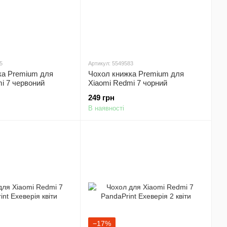
5
Артикул: 5549583
ка Premium для
Чохол книжка Premium для
i 7 червоний
Xiaomi Redmi 7 чорний
249 грн
В наявності
−17%