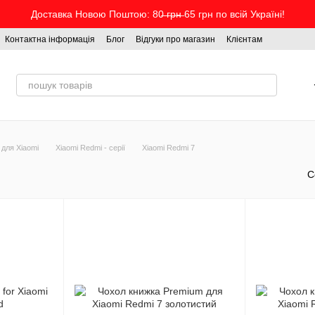
Доставка Новою Поштою: 80̶ ̶г̶р̶н̶ 65 грн по всій Україні!
Контактна інформація
Блог
Відгуки про магазин
Клієнтам
 для Xiaomi
Xiaomi Redmi - серії
Xiaomi Redmi 7
С