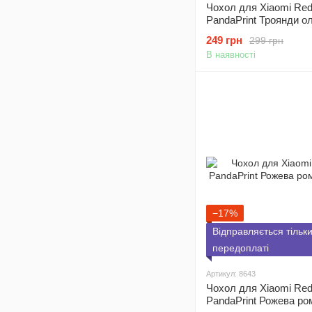
Чохол для Xiaomi Red
PandaPrint Троянди о
квіти
249 грн
299 грн
В наявності
−17%
Відправляється тільк
передоплаті
Артикул: 8643
Чохол для Xiaomi Red
PandaPrint Рожева р