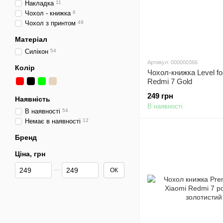
Накладка
11
Чохол - книжка
6
Чохол з принтом
49
Матеріал
Силікон
54
Артикул: 000000366
Колір
Чохол-книжка Level fo
Redmi 7 Gold
249 грн
Наявність
В наявності
В наявності
54
Немає в наявності
12
Бренд
Ціна, грн
Від Ціна, грн
До Ціна, грн
ОК