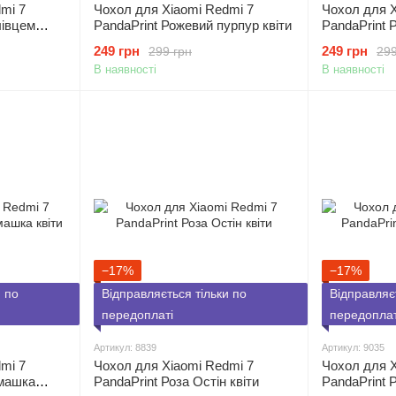
mi 7
Чохол для Xiaomi Redmi 7
Чохол для X
лівцем
PandaPrint Рожевий пурпур квіти
PandaPrint 
249 грн
249 грн
299 грн
299
В наявності
В наявності
−17%
−17%
и по
Відправляється тільки по
Відправляє
передоплаті
передоплат
Артикул: 8839
Артикул: 9035
mi 7
Чохол для Xiaomi Redmi 7
Чохол для X
омашка
PandaPrint Роза Остін квіти
PandaPrint Р