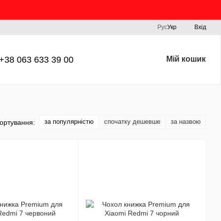
Рус
Укр
Вхід
+38 063 633 39 00
Мій кошик
за популярністю
спочатку дешевше
за назвою
ортування: