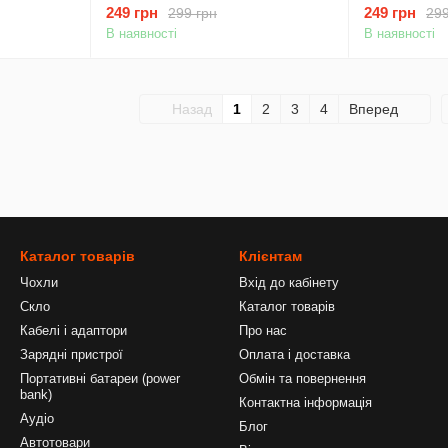
249 грн
249 грн
299 грн
299
В наявності
В наявності
Назад
1
2
3
4
Вперед
Каталог товарів
Клієнтам
Чохли
Вхід до кабінету
Скло
Каталог товарів
Кабелі і адаптори
Про нас
Зарядні пристрої
Оплата і доставка
Портативні батареи (power
Обмін та повернення
bank)
Контактна інформація
Аудіо
Блог
Автотовари