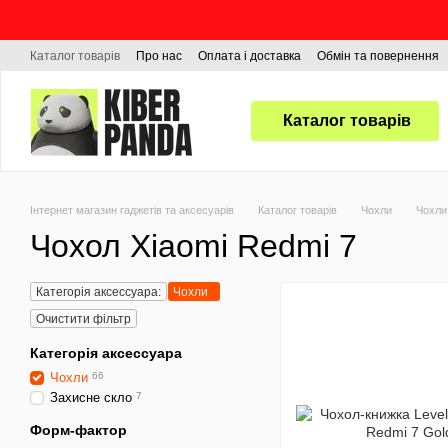
Перейти до основного контенту
Каталог товарів
Про нас
Оплата і доставка
Обмін та повернення
Каталог товарів
Інтернет магазин гаджетів та аксесуарів
Каталог товарів
Чохли
Чохли
Чохол Xiaomi Redmi 7
Категорія аксессуара:
Чохли
Очистити фільтр
Категорія аксессуара
Чохли
66
Захисне скло
7
Форм-фактор