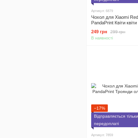
Артикул: 6879
Чохол для Xiaomi Red
PandaPrint Квіти квіти
249 грн
299 грн
В наявності
−17%
Відправляється тільк
передоплаті
Артикул: 7859