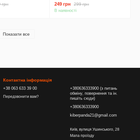
249 грн
 грн
299 грн
В наявності
Показати все
Контактна інформація
+38 063 633 39 00
+380636333900 (з питань
обміну, повернення та ін.
Передзвонити вам?
пишіть сюди)
+380636333900
kiberpanda21@gmail.com
Київ, вулиця Ушинського, 28
Мапа проїзду