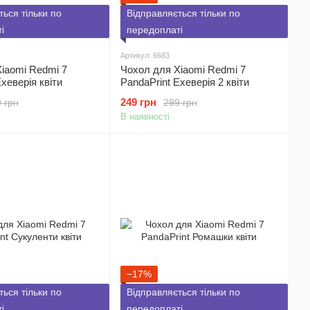
ться тільки по
Відправляється тільки по
і
передоплаті
Артикул: 6683
iaomi Redmi 7
Чохол для Xiaomi Redmi 7
хеверія квіти
PandaPrint Ехеверія 2 квіти
249 грн
 грн
299 грн
В наявності
−17%
ться тільки по
Відправляється тільки по
і
передоплаті