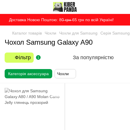
Доставка Новою Поштою: 80̶ ̶г̶р̶н̶ 65 грн по всій Україні!
Каталог товарів
Чохли
Чохли для Samsung
Серія Samsung
Чохол Samsung Galaxy A90
Фільтр
За популярністю
1
Категорія аксессуара
Чохли