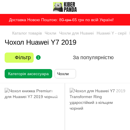
Доставка Новою Поштою: 80̶ ̶г̶р̶н̶ 65 грн по всій Україні!
Каталог товарів
Чохли
Чохли для Huawei
Huawei Y - серії
Чохол Huawei Y7 2019
Фільтр
За популярністю
1
Категорія аксессуара
Чохли