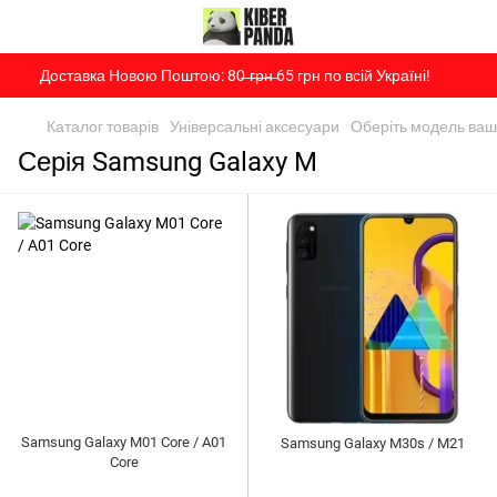
Доставка Новою Поштою: 80̶ ̶г̶р̶н̶ 65 грн по всій Україні!
Каталог товарів
Універсальні аксесуари
Оберіть модель ва
Серія Samsung Galaxy M
Samsung Galaxy M01 Core / A01
Samsung Galaxy M30s / M21
Core