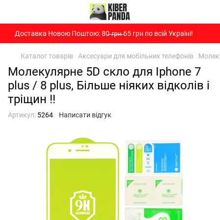
Доставка Новою Поштою: 80̶ ̶г̶р̶н̶ 65 грн по всій Україні!
Каталог товарів
Аксесуари для мобільних телефонів
Молеку
Молекулярне 5D скло для Iphone 7
plus / 8 plus, Більше ніяких відколів і
тріщин !!
Артикул:
5264
Написати відгук