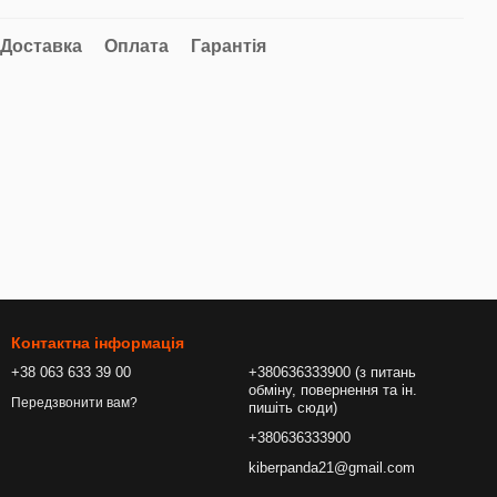
Доставка
Оплата
Гарантія
Контактна інформація
+38 063 633 39 00
+380636333900 (з питань
обміну, повернення та ін.
Передзвонити вам?
пишіть сюди)
+380636333900
kiberpanda21@gmail.com