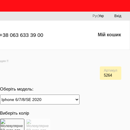
Рус
Укр
Вхід
+38 063 633 39 00
Мій кошик
щин !!
Артикул
5264
Оберіть модель:
Виберіть колір