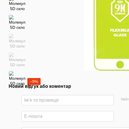
−9%
Новий відгук або коментар
Увій