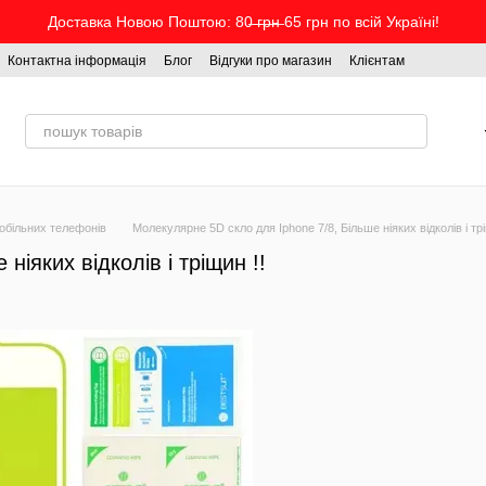
Доставка Новою Поштою: 80̶ ̶г̶р̶н̶ 65 грн по всій Україні!
Контактна інформація
Блог
Відгуки про магазин
Клієнтам
обільних телефонів
Молекулярне 5D скло для Iphone 7/8, Більше ніяких відколів і трі
іяких відколів і тріщин !!