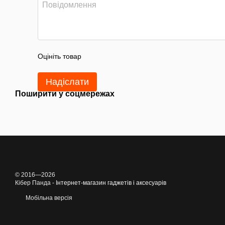
Оцініть товар
Надіслати
Поширити у соцмережах
© 2016—2026
Кібер Панда -
Інтернет-магазин гаджетів і аксесуарів
Мобільна версія