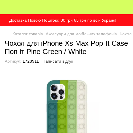
Доставка Новою Поштою: 80̶ ̶г̶р̶н̶ 65 грн по всій Україні!
Каталог товарів
Аксесуари для мобільних телефонів
Чохол 
Чохол для iPhone Xs Max Pop-It Case
Поп іт Pine Green / White
Артикул:
1728911
Написати відгук