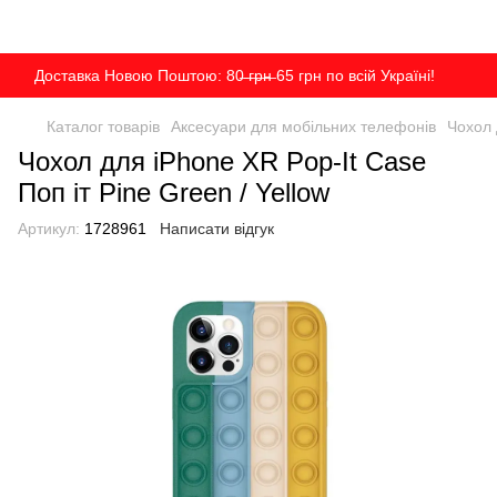
Доставка Новою Поштою: 80̶ ̶г̶р̶н̶ 65 грн по всій Україні!
Каталог товарів
Аксесуари для мобільних телефонів
Чохол 
Чохол для iPhone XR Pop-It Case
Поп іт Pine Green / Yellow
Артикул:
1728961
Написати відгук