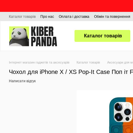
Перейти до основного контенту
Каталог товарів
Про нас
Оплата і доставка
Обмін та повернення
Каталог товарів
Інтернет магазин гаджетів та аксесуарів
Каталог товарів
Аксесуари для м
Чохол для iPhone X / XS Pop-It Case Поп іт F
Написати відгук