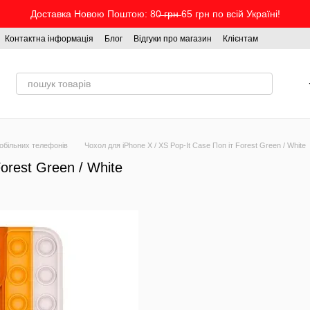
Доставка Новою Поштою: 80̶ ̶г̶р̶н̶ 65 грн по всій Україні!
Контактна інформація
Блог
Відгуки про магазин
Клієнтам
обільних телефонів
Чохол для iPhone X / XS Pop-It Case Поп іт Forest Green / White
orest Green / White