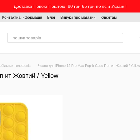
Доставка Новою Поштою: 80̶ ̶г̶р̶н̶ 65 грн по всій Україні!
Контактна інформація
Блог
Відгуки про магазин
Клієнтам
обільних телефонів
Чохол для iPhone 12 Pro Max Pop-It Case Поп ит Жовтий / Yellow
п ит Жовтий / Yellow