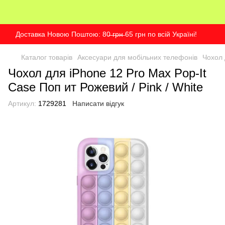
Доставка Новою Поштою: 80̶ ̶г̶р̶н̶ 65 грн по всій Україні!
Каталог товарів
Аксесуари для мобільних телефонів
Чохол 
Чохол для iPhone 12 Pro Max Pop-It
Case Поп ит Рожевий / Pink / White
Артикул:
1729281
Написати відгук