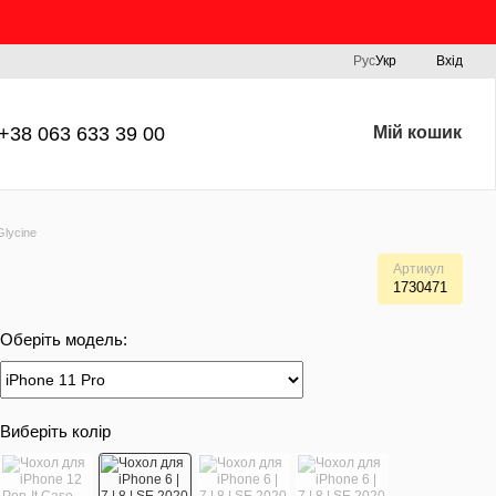
Рус
Укр
Вхід
+38 063 633 39 00
Мій кошик
Glycine
Артикул
1730471
Оберіть модель:
Виберіть колір