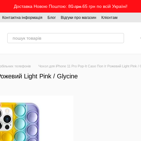
Доставка Новою Поштою: 80̶ ̶г̶р̶н̶ 65 грн по всій Україні!
Контактна інформація
Блог
Відгуки про магазин
Клієнтам
обільних телефонів
Чохол для iPhone 11 Pro Pop-It Case Поп іт Рожевий Light Pink / 
ожевий Light Pink / Glycine