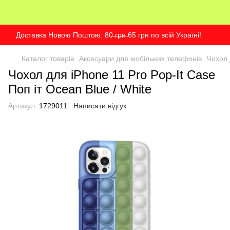
Доставка Новою Поштою: 80̶ ̶г̶р̶н̶ 65 грн по всій Україні!
Каталог товарів
Аксесуари для мобільних телефонів
Чохол 
Чохол для iPhone 11 Pro Pop-It Case
Поп іт Ocean Blue / White
Артикул:
1729011
Написати відгук