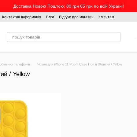
Доставка Новою Поштою: 80̶ ̶г̶р̶н̶ 65 грн по всій Україні!
Контактна інформація
Блог
Відгуки про магазин
Клієнтам
обільних телефонів
Чохол для iPhone 11 Pop-It Case Поп іт Жовтий / Yellow
ий / Yellow