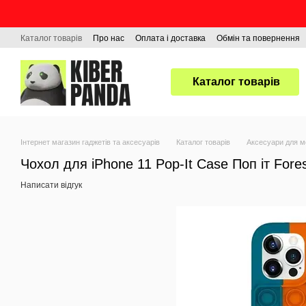
Перейти до основного контенту
Каталог товарів
Про нас
Оплата і доставка
Обмін та повернення
Каталог товарів
Інтернет магазин гаджетів та аксесуарів
Каталог товарів
Аксесуари для м
Чохол для iPhone 11 Pop-It Case Поп іт Fores
Написати відгук