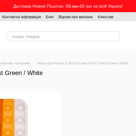
Доставка Новою Поштою: 80̶ ̶г̶р̶н̶ 65 грн по всій Україні!
Контактна інформація
Блог
Відгуки про магазин
Клієнтам
обільних телефонів
Чохол для iPhone 11 Pop-It Case Поп іт Forest Green / White
t Green / White