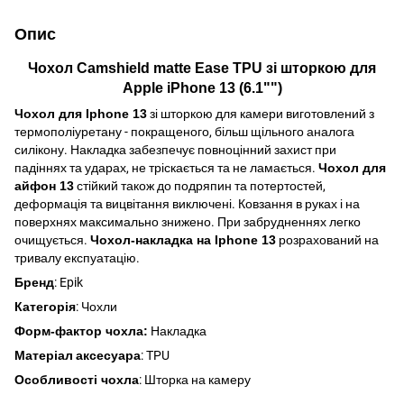
Опис
Чохол Camshield matte Ease TPU зі шторкою для
Apple iPhone 13 (6.1"")
Чохол для Iphone 13
зі шторкою для камери виготовлений з
термополіуретану - покращеного, більш щільного аналога
силікону. Накладка забезпечує повноцінний захист при
падіннях та ударах, не тріскається та не ламається.
Чохол для
айфон 13
стійкий також до подряпин та потертостей,
деформація та вицвітання виключені. Ковзання в руках і на
поверхнях максимально знижено. При забрудненнях легко
очищується.
Чохол-накладка на Iphone 13
розрахований на
тривалу експуатацію.
Бренд
: Epik
Категорія
: Чохли
Форм-фактор чохла:
Накладка
Матеріал
аксесуара
: TPU
Особливості чохла
: Шторка на камеру