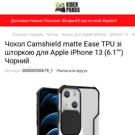
Доставка Новою Поштою: 80̶ ̶г̶р̶н̶ 65 грн по всій Україні!
Каталог товарів
Чохли
Чохли для Apple Iphone
Iphone 13
Ч
Чохол Camshield matte Ease TPU зі
шторкою для Apple iPhone 13 (6.1"")
Чорний
Артикул:
00000050679_1
Написати відгук