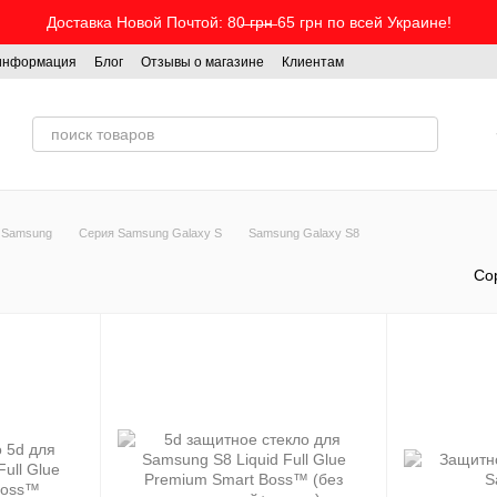
Доставка Новой Почтой: 80̶ ̶г̶р̶н̶ 65 грн по всей Украине!
 информация
Блог
Отзывы о магазине
Клиентам
 Samsung
Серия Samsung Galaxy S
Samsung Galaxy S8
Со