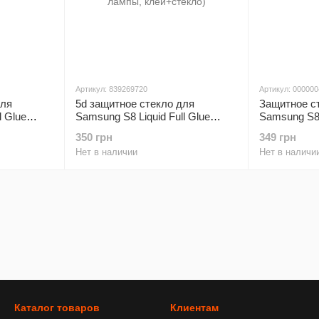
Артикул: 839269720
Артикул: 00000
для
5d защитное cтекло для
Защитное ст
l Glue
Samsung S8 Liquid Full Glue
Samsung S
™
Premium Smart Boss™ (без
350 грн
349 грн
лампы, клей+стекло)
Нет в наличии
Нет в наличи
Каталог товаров
Клиентам