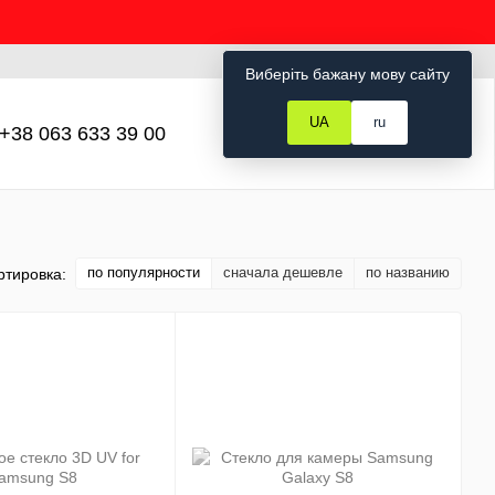
Рус
Укр
Вход
Виберіть бажану мову сайту
UA
ru
+38 063 633 39 00
Мой заказ
по популярности
сначала дешевле
по названию
ртировка: