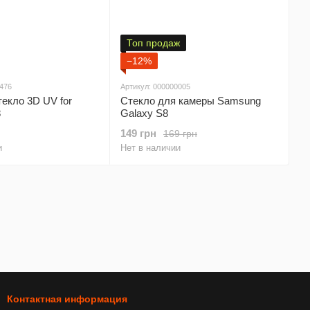
Топ продаж
−12%
0476
Артикул: 000000005
екло 3D UV for
Стекло для камеры Samsung
8
Galaxy S8
149 грн
169 грн
и
Нет в наличии
Контактная информация