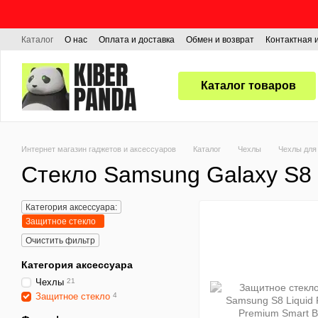
Перейти к основному контенту
Каталог
О нас
Оплата и доставка
Обмен и возврат
Контактная
Каталог товаров
Интернет магазин гаджетов и аксессуаров
Каталог
Чехлы
Чехлы для
Стекло Samsung Galaxy S8
Категория аксессуара:
Защитное стекло
Очистить фильтр
Категория аксессуара
Чехлы
21
Защитное стекло
4