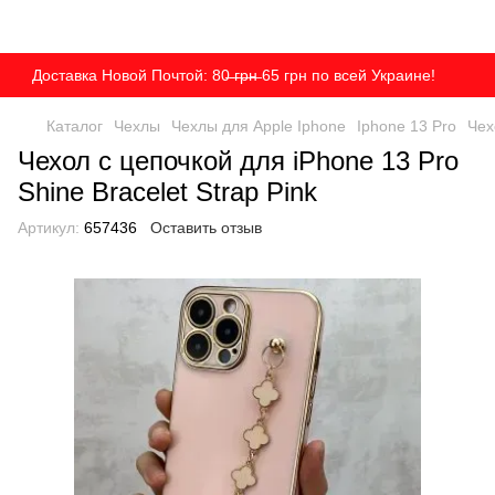
Доставка Новой Почтой: 80̶ ̶г̶р̶н̶ 65 грн по всей Украине!
Каталог
Чехлы
Чехлы для Apple Iphone
Iphone 13 Pro
Чех
Чехол с цепочкой для iPhone 13 Pro
Shine Bracelet Strap Pink
Артикул:
657436
Оставить отзыв