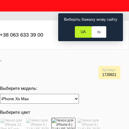
Рус
Укр
Вход
Виберіть бажану мову сайту
UA
ru
+38 063 633 39 00
Мой заказ
e
Артикул
1728921
Выберите модель:
Выберите цвет