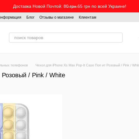
Доставка Новой Почтой: 80̶ ̶г̶р̶н̶ 65 грн по всей Украине!
 информация
Блог
Отзывы о магазине
Клиентам
ильных телефонов
Чехол для iPhone Xs Max Pop-It Case Поп ит Розовый / Pink / Whit
Розовый / Pink / White