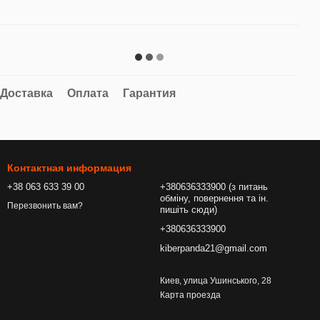
Доставка
Оплата
Гарантия
Контактная информация
+38 063 633 39 00
+380636333900 (з питань
обміну, повернення та ін.
Перезвонить вам?
пишіть сюди)
+380636333900
kiberpanda21@gmail.com
Киев, улица Ушинського, 28
Карта проезда