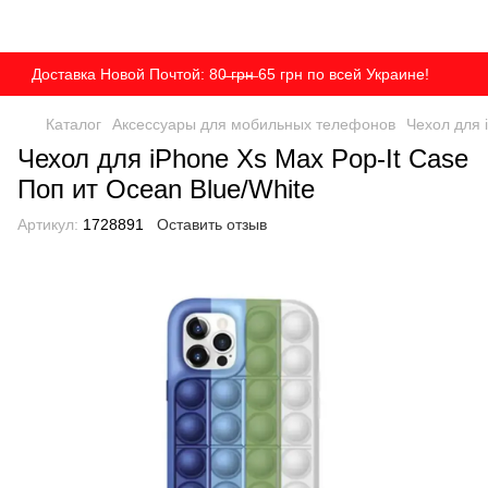
Доставка Новой Почтой: 80̶ ̶г̶р̶н̶ 65 грн по всей Украине!
Каталог
Аксессуары для мобильных телефонов
Чехол для 
Чехол для iPhone Xs Max Pop-It Case
Поп ит Ocean Blue/White
Артикул:
1728891
Оставить отзыв