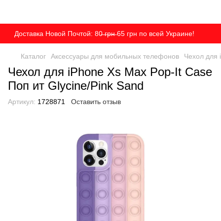
Доставка Новой Почтой: 80̶ ̶г̶р̶н̶ 65 грн по всей Украине!
Каталог
Аксессуары для мобильных телефонов
Чехол для 
Чехол для iPhone Xs Max Pop-It Case
Поп ит Glycine/Pink Sand
Артикул:
1728871
Оставить отзыв