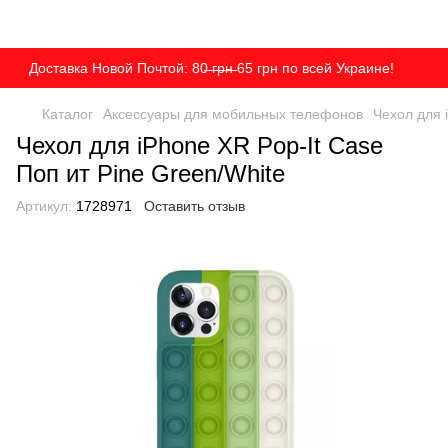
Доставка Новой Почтой: 80̶ ̶г̶р̶н̶ 65 грн по всей Украине!
Каталог
Аксессуары для мобильных телефонов
Чехол для 
Чехол для iPhone XR Pop-It Case
Поп ит Pine Green/White
Артикул:
1728971
Оставить отзыв